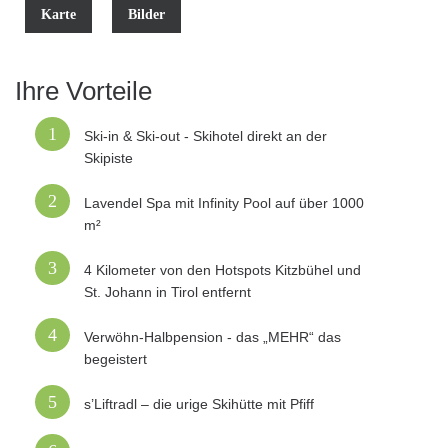
Karte
Bilder
Ihre Vorteile
1
Ski-in & Ski-out - Skihotel direkt an der
Skipiste
2
Lavendel Spa mit Infinity Pool auf über 1000
m²
3
4 Kilometer von den Hotspots Kitzbühel und
St. Johann in Tirol entfernt
4
Verwöhn-Halbpension - das „MEHR“ das
begeistert
5
s’Liftradl – die urige Skihütte mit Pfiff