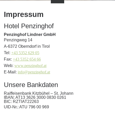
Impressum
Hotel Penzinghof
Penzinghof Lindner GmbH
Penzingweg 14
A-6372 Oberndorf in Tirol
Tel:
+43 5352 629 05
Fax:
+43 5352 654 66
Web:
www.penzinghof.at
E-Mail:
info@penzinghof.at
Unsere Bankdaten
Raiffeisenbank Kitzbühel – St. Johann
IBAN: AT13 3626 3000 0830 0261
BIC: RZTIAT22263
UID-Nr.: ATU 796 00 969