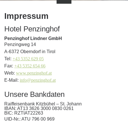
Impressum
Hotel Penzinghof
Penzinghof Lindner GmbH
Penzingweg 14
A-6372 Oberndorf in Tirol
Tel:
+43 5352 629 05
Fax:
+43 5352 654 66
Web:
www.penzinghof.at
E-Mail:
info@penzinghof.at
Unsere Bankdaten
Raiffeisenbank Kitzbühel – St. Johann
IBAN: AT13 3626 3000 0830 0261
BIC: RZTIAT22263
UID-Nr.: ATU 796 00 969